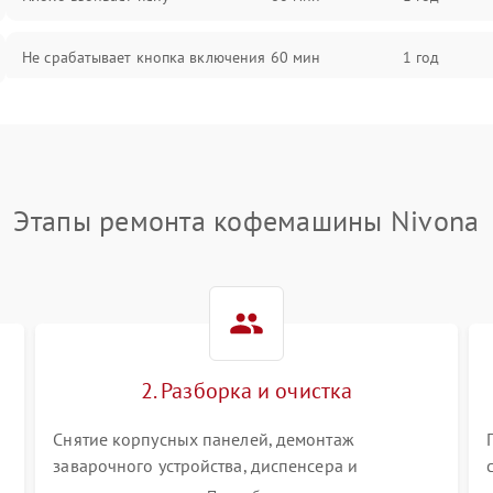
Не срабатывает кнопка включения
60 мин
1 год
Запах гари при работе
60 мин
1 год
Постоянные сбои в работе
60 мин
1 год
Этапы ремонта кофемашины Nivona
2. Разборка и очистка
Снятие корпусных панелей, демонтаж
заварочного устройства, диспенсера и
гидросистемы. Глубокая очистка внутренних