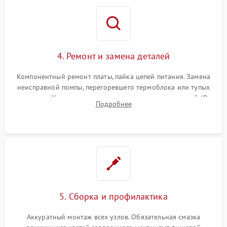
4. Ремонт и замена деталей
Компонентный ремонт платы, пайка цепей питания. Замена
неисправной помпы, перегоревшего термоблока или тупых
жерновов. Установка новых силиконовых уплотнителей (O-
Подробнее
ring) и тефлоновых трубок для надежного устранения
протечек.
5. Сборка и профилактика
Аккуратный монтаж всех узлов. Обязательная смазка