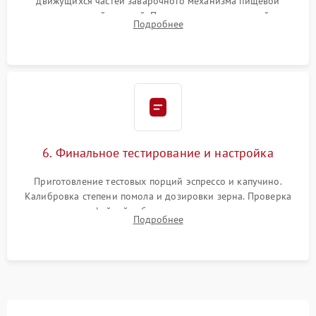
движущихся частей заварочного механизма пищевой
силиконовой смазкой. Проведение программной
Подробнее
декальцинации и очистки системы от кофейных масел.
Надежная фиксация всех соединений.
6. Финальное тестирование и настройка
Приготовление тестовых порций эспрессо и капучино.
Калибровка степени помола и дозировки зерна. Проверка
плотности кофейной таблетки, температуры напитка и
Подробнее
качества молочной пены. Контроль отсутствия посторонних
шумов и протечек.