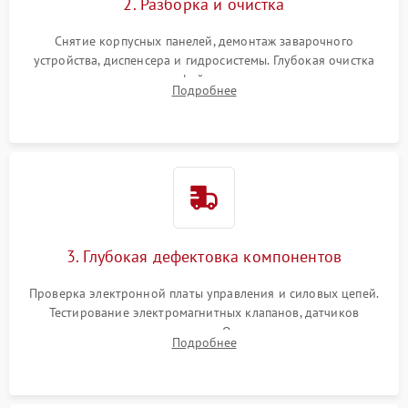
2. Разборка и очистка
Снятие корпусных панелей, демонтаж заварочного
устройства, диспенсера и гидросистемы. Глубокая очистка
внутренних узлов от кофейных масел, жмыха и накипи.
Подробнее
Промывка дренажных каналов и фильтров с использованием
специализированной химии.
3. Глубокая дефектовка компонентов
Проверка электронной платы управления и силовых цепей.
Тестирование электромагнитных клапанов, датчиков
температуры и расходомера. Оценка степени износа
Подробнее
жерновов кофемолки, уплотнительных колец гидросистемы
и шестерней редуктора.