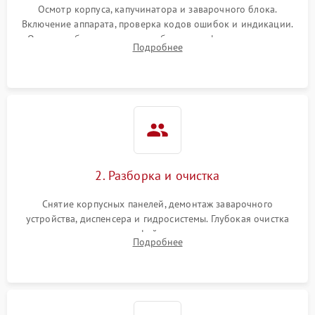
Осмотр корпуса, капучинатора и заварочного блока.
Включение аппарата, проверка кодов ошибок и индикации.
Оценка работы помпы, термоблока и кофемолки на слух.
Подробнее
Измерение температуры и давления воды для выявления
локализации поломки.
2. Разборка и очистка
Снятие корпусных панелей, демонтаж заварочного
устройства, диспенсера и гидросистемы. Глубокая очистка
внутренних узлов от кофейных масел, жмыха и накипи.
Подробнее
Промывка дренажных каналов и фильтров с использованием
специализированной химии.