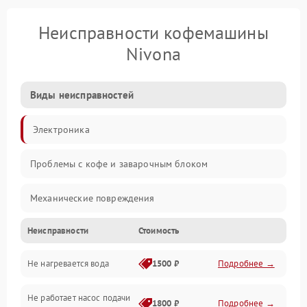
Неисправности кофемашины
Nivona
Виды неисправностей
Электроника
Проблемы с кофе и заварочным блоком
Механические повреждения
Неисправности
Стоимость
Прочие неисправности
Не нагревается вода
1500 ₽
Подробнее →
Включение и работа
Не работает насос подачи
Проблемы с водой
1800 ₽
Подробнее →