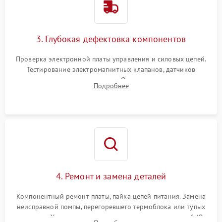
3. Глубокая дефектовка компонентов
Проверка электронной платы управления и силовых цепей.
Тестирование электромагнитных клапанов, датчиков
температуры и расходомера. Оценка степени износа
Подробнее
жерновов кофемолки, уплотнительных колец гидросистемы
и шестерней редуктора.
4. Ремонт и замена деталей
Компонентный ремонт платы, пайка цепей питания. Замена
неисправной помпы, перегоревшего термоблока или тупых
жерновов. Установка новых силиконовых уплотнителей (O-