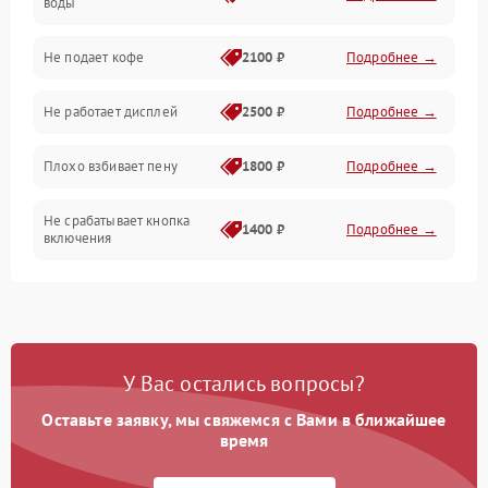
воды
Проблемы с капучинатором и паром
Не подает кофе
2100 ₽
Подробнее →
Управление и электроника
Не работает дисплей
2500 ₽
Подробнее →
Программное обеспечение
Плохо взбивает пену
1800 ₽
Подробнее →
Не срабатывает кнопка
1400 ₽
Подробнее →
включения
Запах гари при работе
1800 ₽
Подробнее →
Постоянные сбои в работе
1500 ₽
Подробнее →
У Вас остались вопросы?
Оставьте заявку, мы свяжемся с Вами в ближайшее
время