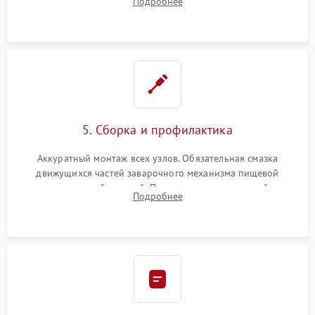
Подробнее
ring) и тефлоновых трубок для надежного устранения
протечек.
5. Сборка и профилактика
Аккуратный монтаж всех узлов. Обязательная смазка
движущихся частей заварочного механизма пищевой
силиконовой смазкой. Проведение программной
Подробнее
декальцинации и очистки системы от кофейных масел.
Надежная фиксация всех соединений.