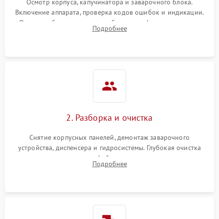
Осмотр корпуса, капучинатора и заварочного блока.
Включение аппарата, проверка кодов ошибок и индикации.
Оценка работы помпы, термоблока и кофемолки на слух.
Подробнее
Измерение температуры и давления воды для выявления
локализации поломки.
2. Разборка и очистка
Снятие корпусных панелей, демонтаж заварочного
устройства, диспенсера и гидросистемы. Глубокая очистка
внутренних узлов от кофейных масел, жмыха и накипи.
Подробнее
Промывка дренажных каналов и фильтров с использованием
специализированной химии.