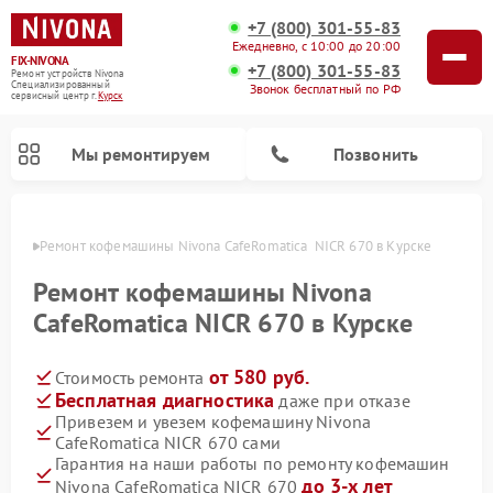
+7 (800) 301-55-83
Ежедневно, с 10:00 до 20:00
FIX-NIVONA
+7 (800) 301-55-83
Ремонт устройств Nivona
Специализированный
Звонок бесплатный по РФ
cервисный центр г.
Курск
Мы ремонтируем
Позвонить
урске
Ремонт кофемашины Nivona CafeRomatica  NICR 670 в Курске
Ремонт кофемашины Nivona
CafeRomatica NICR 670 в Курске
от 580 руб.
Стоимость ремонта
Бесплатная диагностика
даже при отказе
Привезем и увезем кофемашину Nivona
CafeRomatica NICR 670 сами
Гарантия на наши работы по ремонту кофемашин
до 3-х лет
Nivona CafeRomatica NICR 670