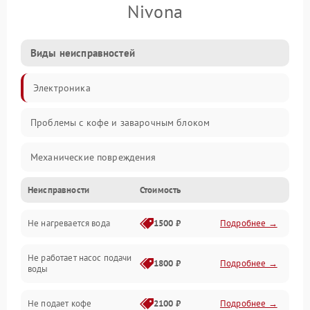
Nivona
Виды неисправностей
Электроника
Проблемы с кофе и заварочным блоком
Механические повреждения
Неисправности
Стоимость
Прочие неисправности
Не нагревается вода
1500 ₽
Подробнее →
Включение и работа
Не работает насос подачи
Проблемы с водой
1800 ₽
Подробнее →
воды
Проблемы с капучинатором и паром
Не подает кофе
2100 ₽
Подробнее →