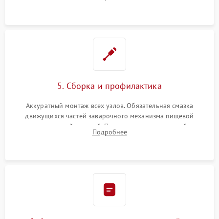
ring) и тефлоновых трубок для надежного устранения
протечек.
5. Сборка и профилактика
Аккуратный монтаж всех узлов. Обязательная смазка
движущихся частей заварочного механизма пищевой
силиконовой смазкой. Проведение программной
Подробнее
декальцинации и очистки системы от кофейных масел.
Надежная фиксация всех соединений.