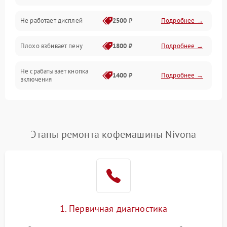
Управление и электроника
Не работает дисплей
2500 ₽
Подробнее →
Программное обеспечение
Плохо взбивает пену
1800 ₽
Подробнее →
Не срабатывает кнопка
1400 ₽
Подробнее →
включения
Запах гари при работе
1800 ₽
Подробнее →
Постоянные сбои в работе
1500 ₽
Подробнее →
Этапы ремонта кофемашины Nivona
1. Первичная диагностика