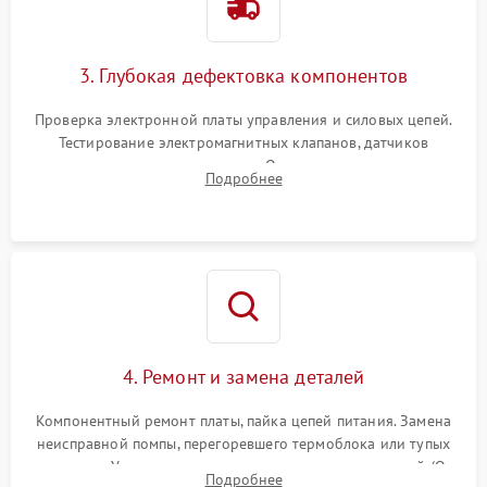
3. Глубокая дефектовка компонентов
Проверка электронной платы управления и силовых цепей.
Тестирование электромагнитных клапанов, датчиков
температуры и расходомера. Оценка степени износа
Подробнее
жерновов кофемолки, уплотнительных колец гидросистемы
и шестерней редуктора.
4. Ремонт и замена деталей
Компонентный ремонт платы, пайка цепей питания. Замена
неисправной помпы, перегоревшего термоблока или тупых
жерновов. Установка новых силиконовых уплотнителей (O-
Подробнее