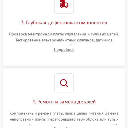
3. Глубокая дефектовка компонентов
Проверка электронной платы управления и силовых цепей.
Тестирование электромагнитных клапанов, датчиков
температуры и расходомера. Оценка степени износа
Подробнее
жерновов кофемолки, уплотнительных колец гидросистемы
и шестерней редуктора.
4. Ремонт и замена деталей
Компонентный ремонт платы, пайка цепей питания. Замена
неисправной помпы, перегоревшего термоблока или тупых
жерновов. Установка новых силиконовых уплотнителей (O-