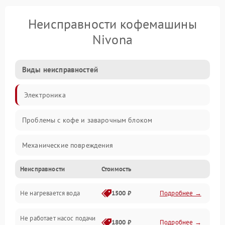
Неисправности кофемашины
Nivona
Виды неисправностей
Электроника
Проблемы с кофе и заварочным блоком
Механические повреждения
Неисправности
Стоимость
Прочие неисправности
Не нагревается вода
1500 ₽
Подробнее →
Включение и работа
Не работает насос подачи
Проблемы с водой
1800 ₽
Подробнее →