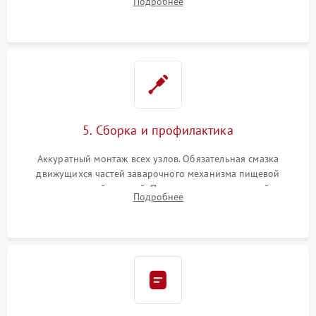
Подробнее
ring) и тефлоновых трубок для надежного устранения
протечек.
5. Сборка и профилактика
Аккуратный монтаж всех узлов. Обязательная смазка
движущихся частей заварочного механизма пищевой
силиконовой смазкой. Проведение программной
Подробнее
декальцинации и очистки системы от кофейных масел.
Надежная фиксация всех соединений.