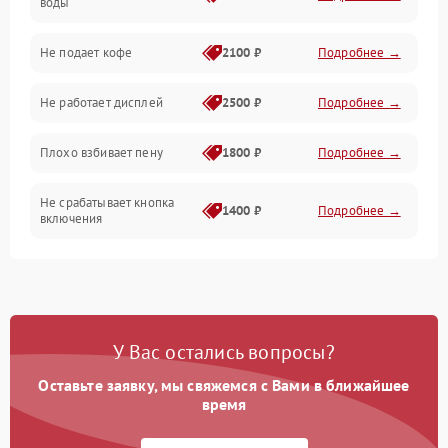
воды
Проблемы с капучинатором и паром
Не подает кофе
2100 ₽
Подробнее →
Управление и электроника
Не работает дисплей
2500 ₽
Подробнее →
Программное обеспечение
Плохо взбивает пену
1800 ₽
Подробнее →
Не срабатывает кнопка
1400 ₽
Подробнее →
включения
Запах гари при работе
1800 ₽
Подробнее →
Постоянные сбои в работе
1500 ₽
Подробнее →
У Вас остались вопросы?
Оставьте заявку, мы свяжемся с Вами в ближайшее
время