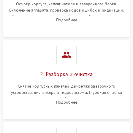
Осмотр корпуса, капучинатора и заварочного блока.
Включение аппарата, проверка кодов ошибок и индикации.
Оценка работы помпы, термоблока и кофемолки на слух.
Подробнее
Измерение температуры и давления воды для выявления
локализации поломки.
2. Разборка и очистка
Снятие корпусных панелей, демонтаж заварочного
устройства, диспенсера и гидросистемы. Глубокая очистка
внутренних узлов от кофейных масел, жмыха и накипи.
Подробнее
Промывка дренажных каналов и фильтров с использованием
специализированной химии.